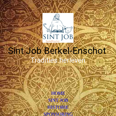
Sint Job Berkel-Enschot
Tradities herleven
HOME
SINT JOB
HISTORIE
SPONSORING