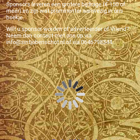
Sponsors leveren een grotere bijdrage (€ 150 of
meer) en zijn wat prominenter aanwezig in ons
boekje.
Wilt u sponsor worden of adverteerder of Vriend?
Neem dan contact met ons op via
info@sintjobenschot.nl of via 0646798344.