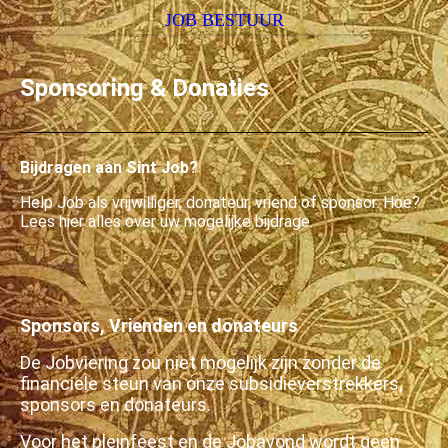
JOB BESTUUR
Sponsoring & Donaties
Bijdragen aan Sint Job?
Help Job als vrijwilliger, donateur, vriend of sponsor. Hoe?
Lees hier alles over uw mogelijke bijdrage.
Sponsors, Vrienden en donateurs
De Jobviering zou niet mogelijk zijn zonder de
financiële steun van onze subsidieverstrekkers,
sponsors en donateurs.
Voor het pleinfeest en de Jobavond wordt geen