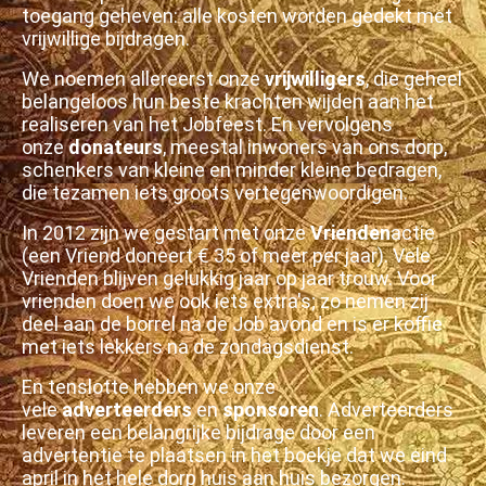
toegang geheven: alle kosten worden gedekt met
vrijwillige bijdragen.
We noemen allereerst onze
vrijwilligers
, die geheel
belangeloos hun beste krachten wijden aan het
realiseren van het Jobfeest. En vervolgens
onze
donateurs
, meestal inwoners van ons dorp,
schenkers van kleine en minder kleine bedragen,
die tezamen iets groots vertegenwoordigen.
In 2012 zijn we gestart met onze
Vrienden
actie
(een Vriend doneert € 35 of meer per jaar). Vele
Vrienden blijven gelukkig jaar op jaar trouw. Voor
vrienden doen we ook iets extra's; zo nemen zij
deel aan de borrel na de Job avond en is er koffie
met iets lekkers na de zondagsdienst.
En tenslotte hebben we onze
vele
adverteerders
en
sponsoren
. Adverteerders
leveren een belangrijke bijdrage door een
advertentie te plaatsen in het boekje dat we eind
april in het hele dorp huis aan huis bezorgen.